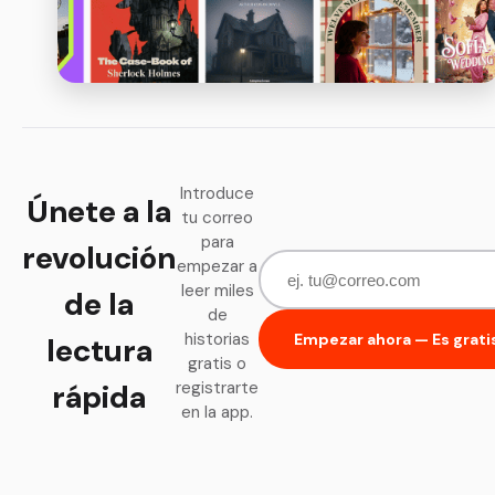
Introduce
Únete a la
tu correo
para
revolución
empezar a
leer miles
de la
de
historias
Empezar ahora — Es grati
lectura
gratis o
rápida
registrarte
en la app.