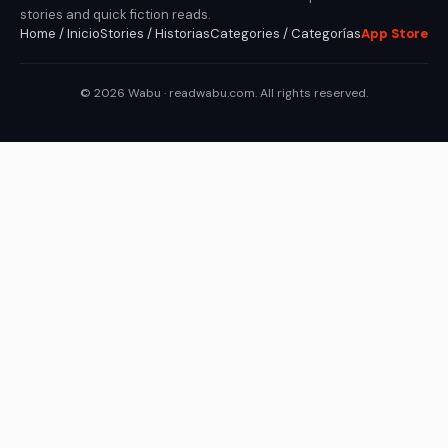
stories and quick fiction reads.
Home / Inicio
Stories / Historias
Categories / Categorías
App Store
© 2026 Wabu · readwabu.com. All rights reserved.