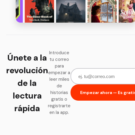
Introduce
Únete a la
tu correo
para
revolución
empezar a
leer miles
de la
de
historias
Empezar ahora — Es grati
lectura
gratis o
rápida
registrarte
en la app.