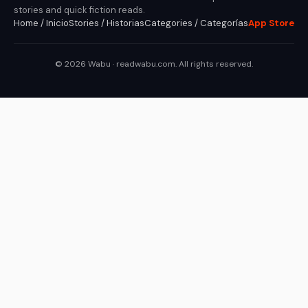
stories and quick fiction reads.
Home / Inicio
Stories / Historias
Categories / Categorías
App Store
© 2026 Wabu · readwabu.com. All rights reserved.