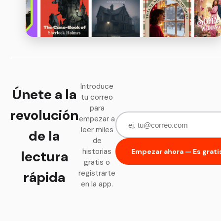
Introduce
Únete a la
tu correo
para
revolución
empezar a
leer miles
de la
de
historias
Empezar ahora — Es grati
lectura
gratis o
rápida
registrarte
en la app.