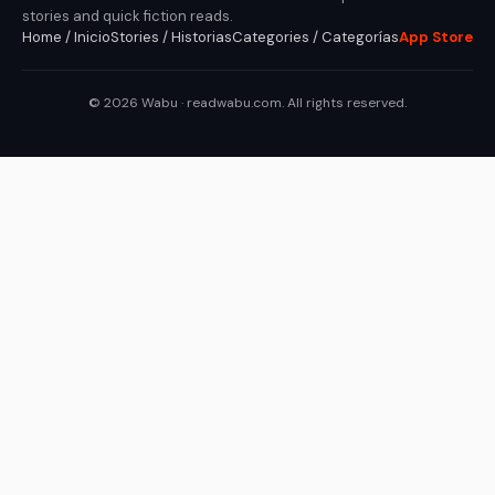
stories and quick fiction reads.
Home / Inicio
Stories / Historias
Categories / Categorías
App Store
© 2026 Wabu · readwabu.com. All rights reserved.