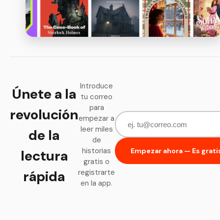
Introduce
Únete a la
tu correo
para
revolución
empezar a
leer miles
de la
de
historias
Empezar ahora — Es grati
lectura
gratis o
rápida
registrarte
en la app.