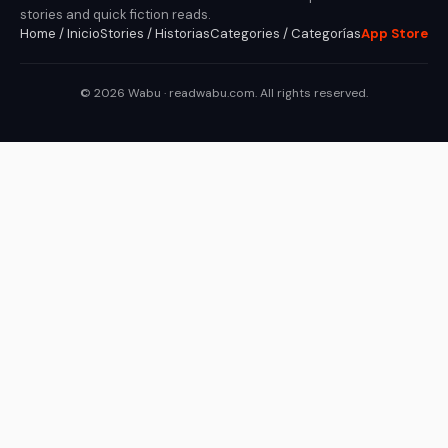
stories and quick fiction reads.
Home / Inicio
Stories / Historias
Categories / Categorías
App Store
© 2026 Wabu · readwabu.com. All rights reserved.