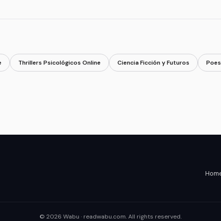
e
Thrillers Psicológicos Online
Ciencia Ficción y Futuros
Poes
Home 
© 2026 Wabu · readwabu.com. All rights reserved.