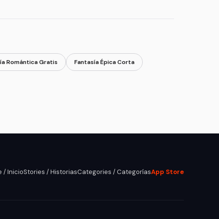
ía Romántica Gratis
Fantasía Épica Corta
/ Inicio
Stories / Historias
Categories / Categorías
App Store