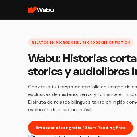
Wabu
RELATOS EN MICRODOSIS / MICRODOSES OF FICTION
Wabu: Historias corta
stories y audiolibros
Convierte tu tiempo de pantalla en tiempo de ca
exclusivas de misterio, terror y romance en micr
Disfruta de relatos bilingües tanto en inglés co
evolución de la lectura móvil.
Empezar a leer gratis / Start Reading Free