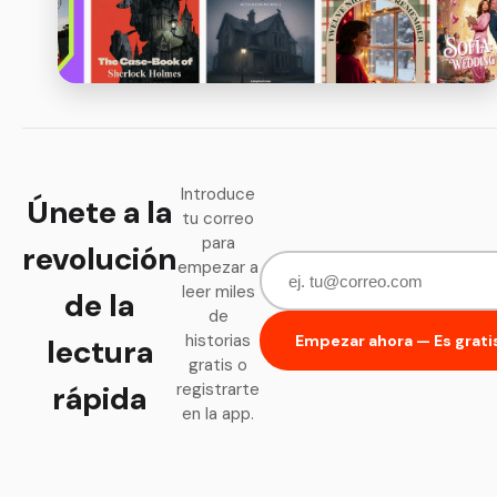
Introduce
Únete a la
tu correo
para
revolución
empezar a
leer miles
de la
de
historias
Empezar ahora — Es grati
lectura
gratis o
rápida
registrarte
en la app.