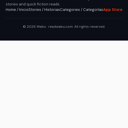
stories and quick fiction reads.
Home / Inicio
Stories / Historias
Categories / Categorías
App Store
© 2026 Wabu · readwabu.com. All rights reserved.