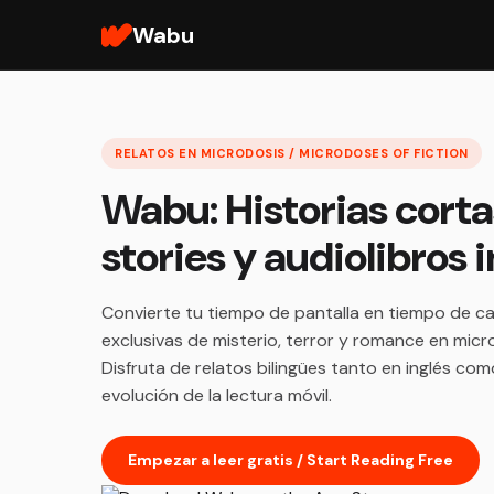
Wabu
RELATOS EN MICRODOSIS / MICRODOSES OF FICTION
Wabu: Historias corta
stories y audiolibros
Convierte tu tiempo de pantalla en tiempo de ca
exclusivas de misterio, terror y romance en micr
Disfruta de relatos bilingües tanto en inglés co
evolución de la lectura móvil.
Empezar a leer gratis / Start Reading Free