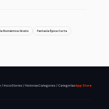
ía Romántica Gratis
Fantasía Épica Corta
/ Inicio
Stories / Historias
Categories / Categorías
App Store