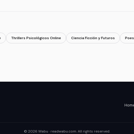
e
Thrillers Psicológicos Online
Ciencia Ficción y Futuros
Poes
Home 
© 2026 Wabu · readwabu.com. All rights reserved.