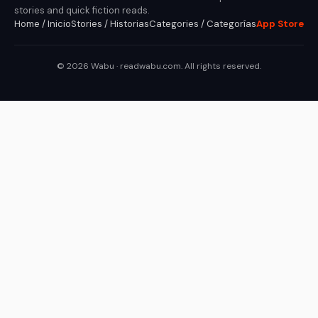
stories and quick fiction reads.
Home / Inicio
Stories / Historias
Categories / Categorías
App Store
© 2026 Wabu · readwabu.com. All rights reserved.