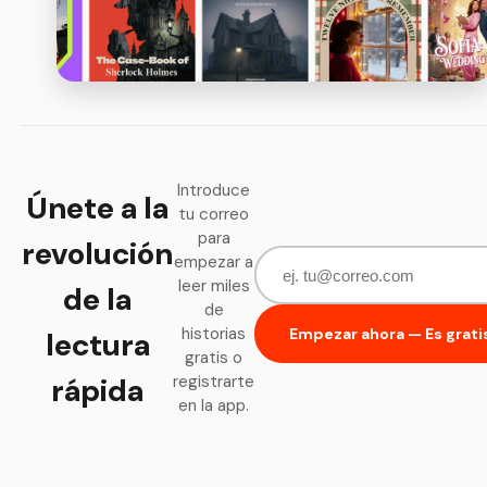
Introduce
Únete a la
tu correo
para
revolución
empezar a
leer miles
de la
de
historias
Empezar ahora — Es grati
lectura
gratis o
rápida
registrarte
en la app.