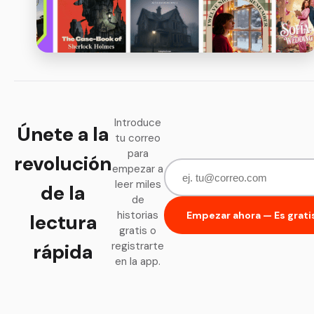
Introduce
Únete a la
tu correo
para
revolución
empezar a
leer miles
de la
de
historias
Empezar ahora — Es grati
lectura
gratis o
rápida
registrarte
en la app.