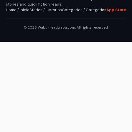
stories and quick fiction reads.
Home / Inicio
Stories / Historias
Categories / Categorías
App Store
© 2026 Wabu · readwabu.com. All rights reserved.