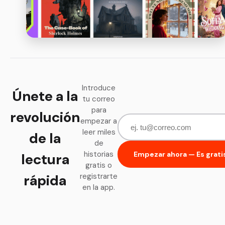
Introduce
Únete a la
tu correo
para
revolución
empezar a
leer miles
de la
de
historias
Empezar ahora — Es grati
lectura
gratis o
rápida
registrarte
en la app.