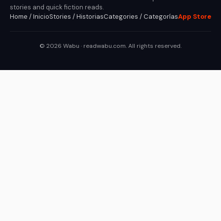
stories and quick fiction reads.
Home / Inicio
Stories / Historias
Categories / Categorías
App Store
© 2026 Wabu · readwabu.com. All rights reserved.