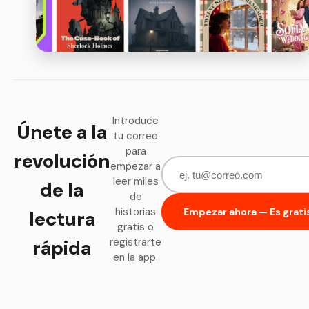
Introduce
Únete a la
tu correo
para
revolución
empezar a
leer miles
de la
de
historias
Empezar ahora — Es grati
lectura
gratis o
rápida
registrarte
en la app.