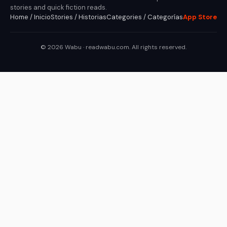
stories and quick fiction reads.
Home / Inicio
Stories / Historias
Categories / Categorías
App Store
© 2026 Wabu · readwabu.com. All rights reserved.