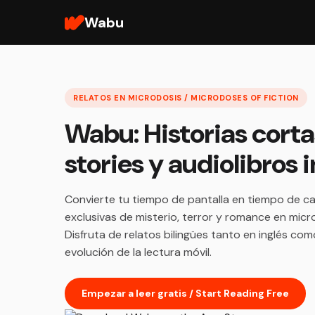
Wabu
RELATOS EN MICRODOSIS / MICRODOSES OF FICTION
Wabu: Historias corta
stories y audiolibros
Convierte tu tiempo de pantalla en tiempo de ca
exclusivas de misterio, terror y romance en micr
Disfruta de relatos bilingües tanto en inglés co
evolución de la lectura móvil.
Empezar a leer gratis / Start Reading Free