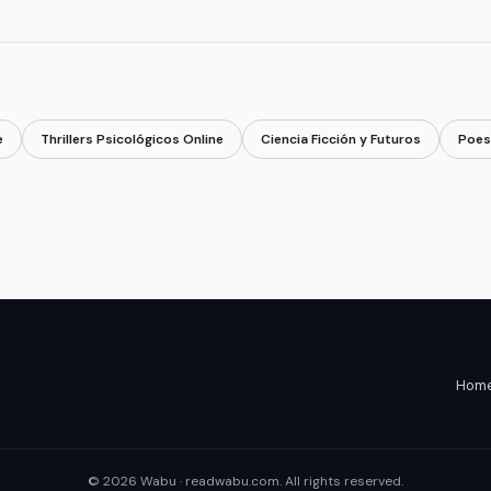
e
Thrillers Psicológicos Online
Ciencia Ficción y Futuros
Poes
Home 
© 2026 Wabu · readwabu.com. All rights reserved.