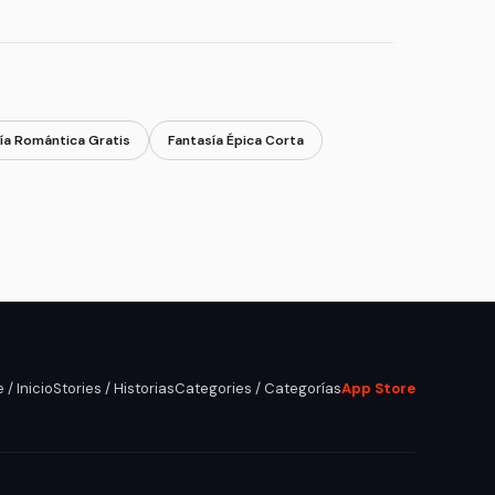
ía Romántica Gratis
Fantasía Épica Corta
/ Inicio
Stories / Historias
Categories / Categorías
App Store