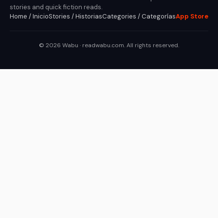
stories and quick fiction reads.
Home / Inicio
Stories / Historias
Categories / Categorías
App Store
© 2026 Wabu · readwabu.com. All rights reserved.