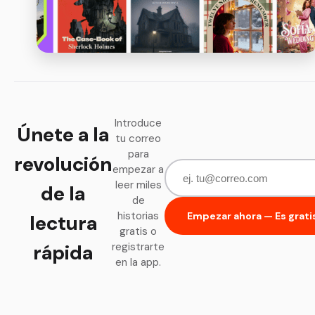
Introduce
Únete a la
tu correo
para
revolución
empezar a
leer miles
de la
de
historias
Empezar ahora — Es grati
lectura
gratis o
rápida
registrarte
en la app.