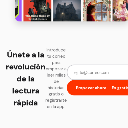
Introduce
Únete a la
tu correo
para
revolución
empezar a
leer miles
de la
de
historias
Empezar ahora — Es grati
lectura
gratis o
rápida
registrarte
en la app.