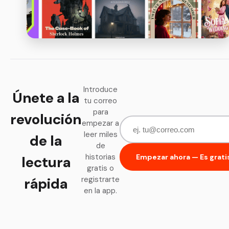
Introduce
Únete a la
tu correo
para
revolución
empezar a
leer miles
de la
de
historias
Empezar ahora — Es grati
lectura
gratis o
rápida
registrarte
en la app.