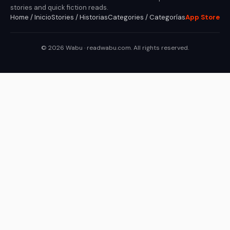
stories and quick fiction reads.
Home / Inicio
Stories / Historias
Categories / Categorías
App Store
© 2026 Wabu · readwabu.com. All rights reserved.