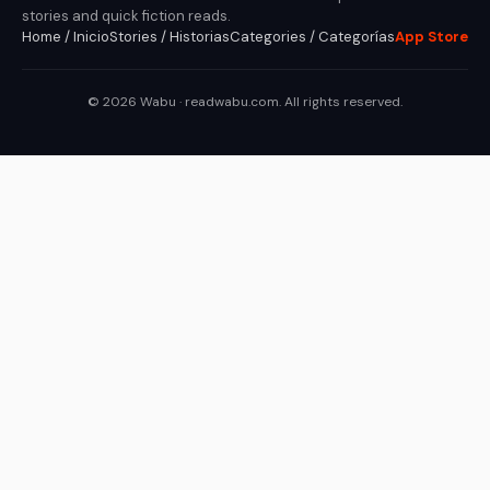
stories and quick fiction reads.
Home / Inicio
Stories / Historias
Categories / Categorías
App Store
© 2026 Wabu · readwabu.com. All rights reserved.