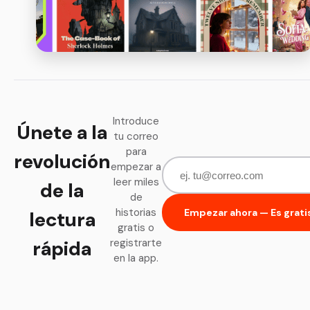
Introduce
Únete a la
tu correo
para
revolución
empezar a
leer miles
de la
de
historias
Empezar ahora — Es grati
lectura
gratis o
rápida
registrarte
en la app.