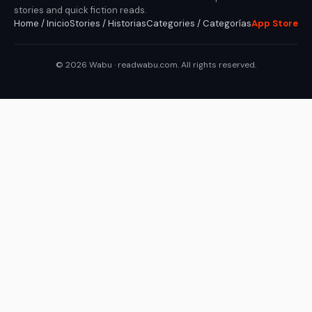
stories and quick fiction reads.
Home / Inicio
Stories / Historias
Categories / Categorías
App Store
© 2026 Wabu · readwabu.com. All rights reserved.