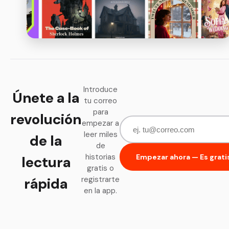
Introduce
Únete a la
tu correo
para
revolución
empezar a
leer miles
de la
de
historias
Empezar ahora — Es grati
lectura
gratis o
rápida
registrarte
en la app.