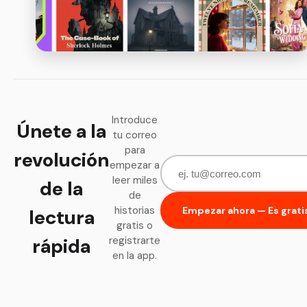
Introduce
Únete a la
tu correo
para
revolución
empezar a
leer miles
de la
de
historias
Empezar ahora — Es grati
lectura
gratis o
rápida
registrarte
en la app.