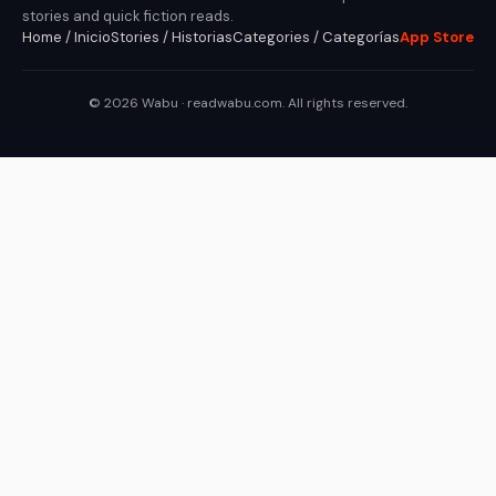
stories and quick fiction reads.
Home / Inicio
Stories / Historias
Categories / Categorías
App Store
© 2026 Wabu · readwabu.com. All rights reserved.