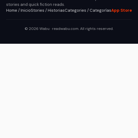
stories and quick fiction reads.
Home / Inicio
Stories / Historias
Categories / Categorías
App Store
© 2026 Wabu · readwabu.com. All rights reserved.