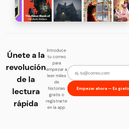
Introduce
Únete a la
tu correo
para
revolución
empezar a
leer miles
de la
de
historias
Empezar ahora — Es grati
lectura
gratis o
rápida
registrarte
en la app.