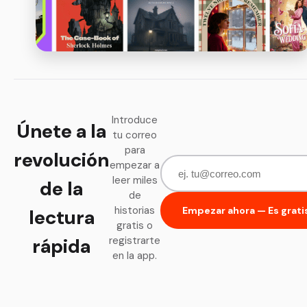
Introduce
Únete a la
tu correo
para
revolución
empezar a
leer miles
de la
de
historias
Empezar ahora — Es grati
lectura
gratis o
rápida
registrarte
en la app.