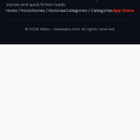
stories and quick fiction reads.
Home / Inicio
Stories / Historias
Categories / Categorías
App Store
© 2026 Wabu · readwabu.com. All rights reserved.