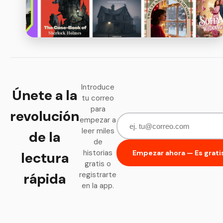
Introduce
Únete a la
tu correo
para
revolución
empezar a
leer miles
de la
de
historias
Empezar ahora — Es grati
lectura
gratis o
rápida
registrarte
en la app.