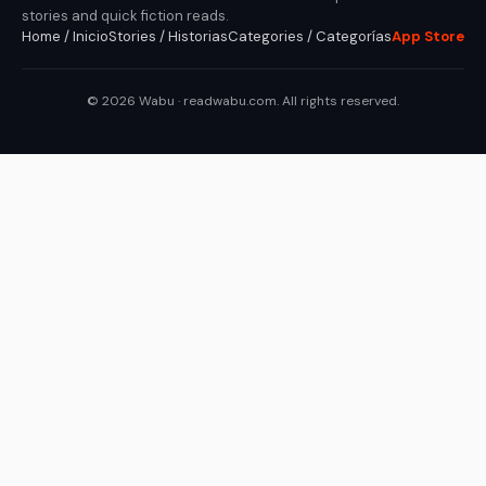
stories and quick fiction reads.
Home / Inicio
Stories / Historias
Categories / Categorías
App Store
© 2026 Wabu · readwabu.com. All rights reserved.