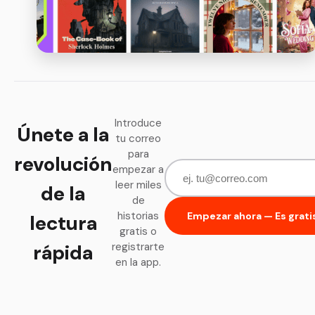
Introduce
Únete a la
tu correo
para
revolución
empezar a
leer miles
de la
de
historias
Empezar ahora — Es grati
lectura
gratis o
rápida
registrarte
en la app.