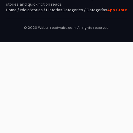
stories and quick fiction reads.
Home / Inicio
Stories / Historias
Categories / Categorías
App Store
© 2026 Wabu · readwabu.com. All rights reserved.