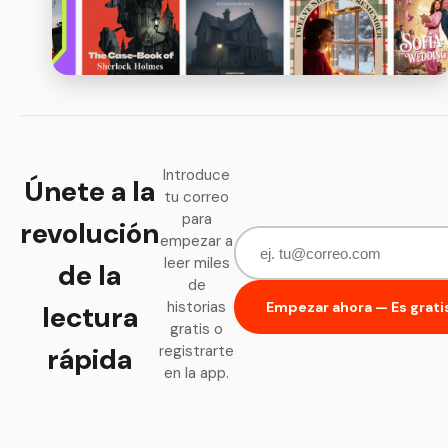
Introduce
Únete a la
tu correo
para
revolución
empezar a
leer miles
de la
de
historias
Empezar ahora — Es grati
lectura
gratis o
rápida
registrarte
en la app.