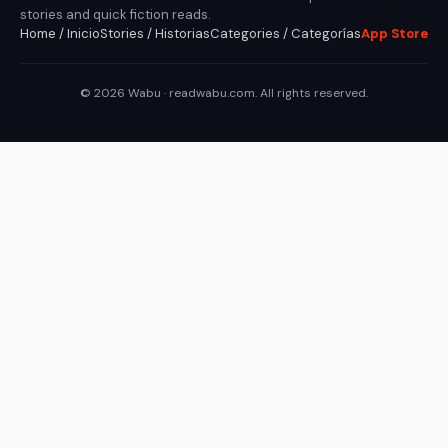
stories and quick fiction reads.
Home / Inicio
Stories / Historias
Categories / Categorías
App Store
© 2026 Wabu · readwabu.com. All rights reserved.