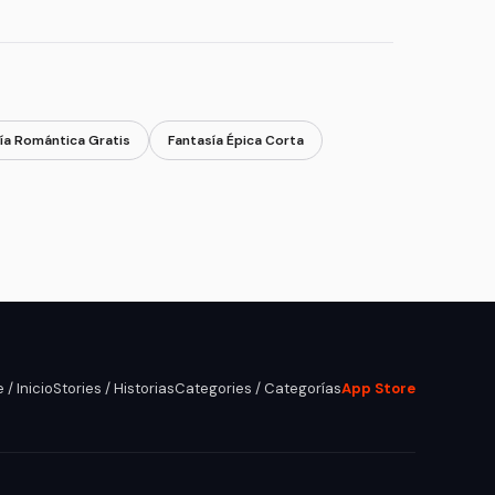
ía Romántica Gratis
Fantasía Épica Corta
/ Inicio
Stories / Historias
Categories / Categorías
App Store