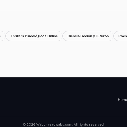
e
Thrillers Psicológicos Online
Ciencia Ficción y Futuros
Poes
Home 
© 2026 Wabu · readwabu.com. All rights reserved.