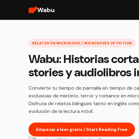
Wabu
RELATOS EN MICRODOSIS / MICRODOSES OF FICTION
Wabu: Historias corta
stories y audiolibros
Convierte tu tiempo de pantalla en tiempo de ca
exclusivas de misterio, terror y romance en micr
Disfruta de relatos bilingües tanto en inglés co
evolución de la lectura móvil.
Empezar a leer gratis / Start Reading Free