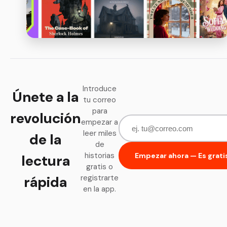
Introduce
Únete a la
tu correo
para
revolución
empezar a
leer miles
de la
de
historias
Empezar ahora — Es grati
lectura
gratis o
rápida
registrarte
en la app.