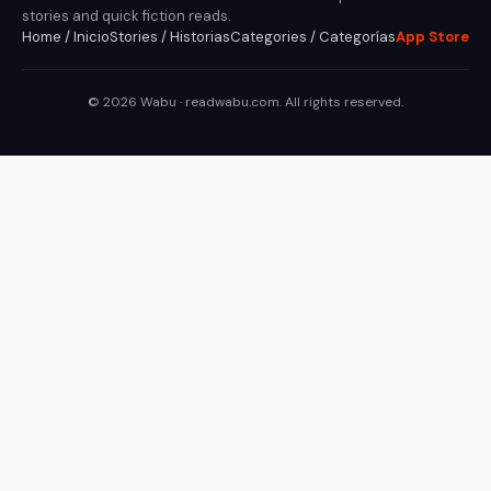
stories and quick fiction reads.
Home / Inicio
Stories / Historias
Categories / Categorías
App Store
© 2026 Wabu · readwabu.com. All rights reserved.