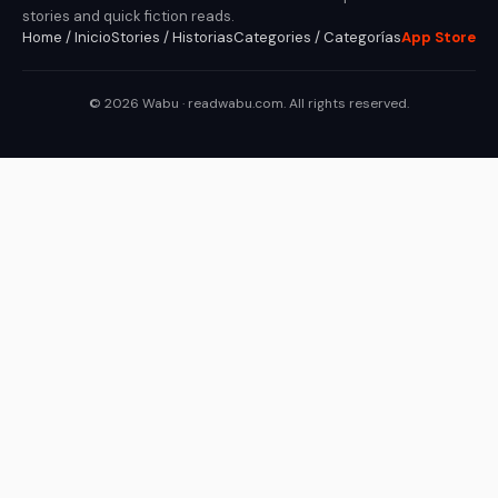
stories and quick fiction reads.
Home / Inicio
Stories / Historias
Categories / Categorías
App Store
© 2026 Wabu · readwabu.com. All rights reserved.