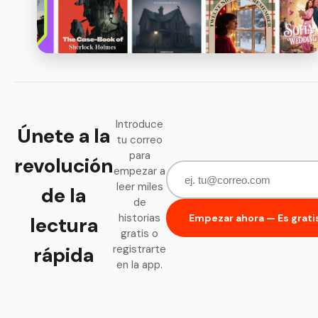
Introduce
Únete a la
tu correo
para
revolución
empezar a
leer miles
de la
de
historias
Empezar ahora — Es grati
lectura
gratis o
rápida
registrarte
en la app.