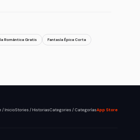
ía Romántica Gratis
Fantasía Épica Corta
/ Inicio
Stories / Historias
Categories / Categorías
App Store