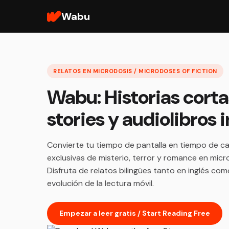
Wabu
RELATOS EN MICRODOSIS / MICRODOSES OF FICTION
Wabu: Historias corta
stories y audiolibros
Convierte tu tiempo de pantalla en tiempo de ca
exclusivas de misterio, terror y romance en micr
Disfruta de relatos bilingües tanto en inglés co
evolución de la lectura móvil.
Empezar a leer gratis / Start Reading Free