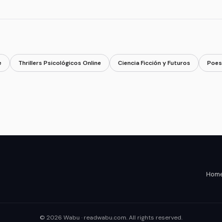
e
Thrillers Psicológicos Online
Ciencia Ficción y Futuros
Poes
Home 
© 2026 Wabu · readwabu.com. All rights reserved.