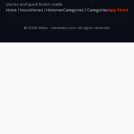
stories and quick fiction reads.
Home / Inicio
Stories / Historias
Categories / Categorías
App Store
© 2026 Wabu · readwabu.com. All rights reserved.