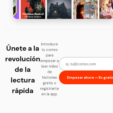
Introduce
Únete a la
tu correo
para
revolución
empezar a
leer miles
de la
de
historias
Empezar ahora — Es grati
lectura
gratis o
rápida
registrarte
en la app.