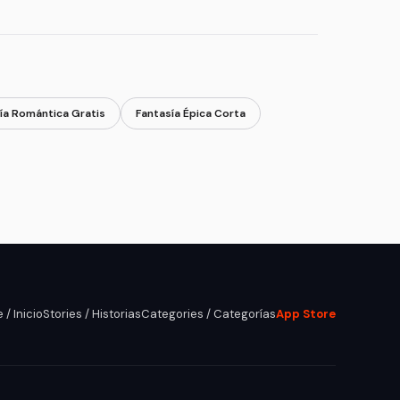
ía Romántica Gratis
Fantasía Épica Corta
/ Inicio
Stories / Historias
Categories / Categorías
App Store