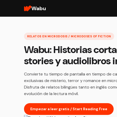
Wabu
RELATOS EN MICRODOSIS / MICRODOSES OF FICTION
Wabu: Historias corta
stories y audiolibros
Convierte tu tiempo de pantalla en tiempo de ca
exclusivas de misterio, terror y romance en micr
Disfruta de relatos bilingües tanto en inglés co
evolución de la lectura móvil.
Empezar a leer gratis / Start Reading Free