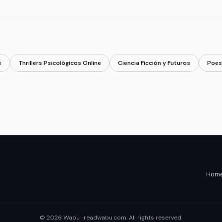
e
Thrillers Psicológicos Online
Ciencia Ficción y Futuros
Poes
Home 
© 2026 Wabu · readwabu.com. All rights reserved.